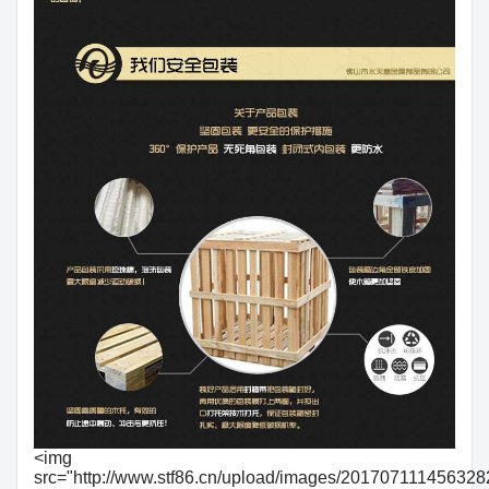
<img
src="http://www.stf86.cn/upload/images/201707111456328